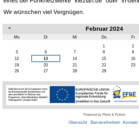
eines der Funknetzwerke "kiezlan.de" oder "in-berl
Wir wünschen viel Vergnügen.
«
Februar 2024
Mo
Di
Mi
Do
Fr
Februar
1
2
5
6
7
8
9
12
13
14
15
16
19
20
21
22
23
26
27
28
29
Powered by Plone & Python
Übersicht
Barrierefreiheit
Kontakt